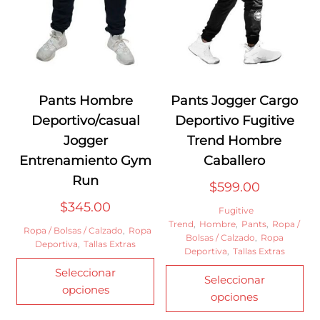
Pants Hombre
Pants Jogger Cargo
Deportivo/casual
Deportivo Fugitive
Jogger
Trend Hombre
Entrenamiento Gym
Caballero
Run
$
599.00
$
345.00
Fugitive
Trend
,
Hombre
,
Pants
,
Ropa /
Ropa / Bolsas / Calzado
,
Ropa
Bolsas / Calzado
,
Ropa
Deportiva
,
Tallas Extras
Deportiva
,
Tallas Extras
Este
Est
Seleccionar
producto
Seleccionar
pr
opciones
tiene
opciones
tie
múltiples